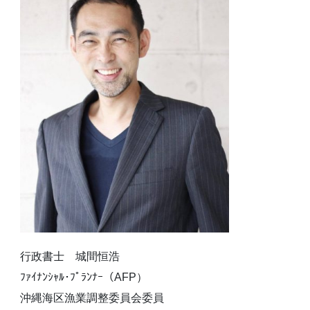
行政書士 城間恒浩
ﾌｧｲﾅﾝｼｬﾙ･ﾌﾟﾗﾝﾅｰ（AFP）
沖縄海区漁業調整委員会委員