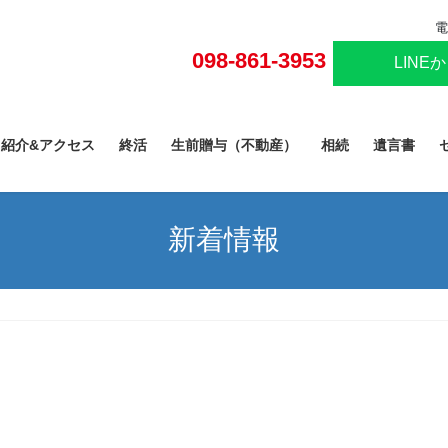
電
098-861-3953
LINE
己紹介&アクセス
終活
生前贈与（不動産）
相続
遺言書
新着情報