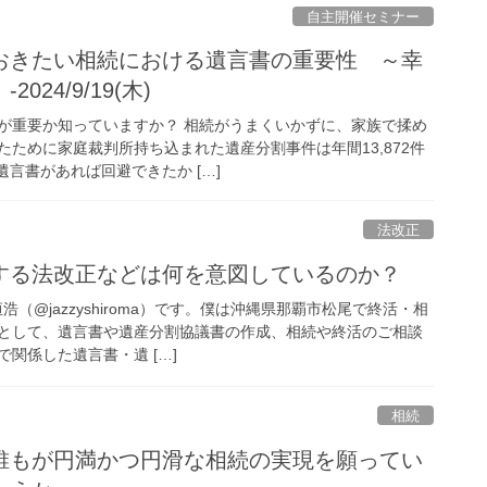
自主開催セミナー
おきたい相続における遺言書の重要性 ～幸
24/9/19(木)
が重要か知っていますか？ 相続がうまくいかずに、家族で揉め
ために家庭裁判所持ち込まれた遺産分割事件は年間13,872件
遺言書があれば回避できたか […]
法改正
する法改正などは何を意図しているのか？
浩（@jazzyshiroma）です。僕は沖縄県那覇市松尾で終活・相
として、遺言書や遺産分割協議書の作成、相続や終活のご相談
関係した遺言書・遺 […]
相続
誰もが円満かつ円滑な相続の実現を願ってい