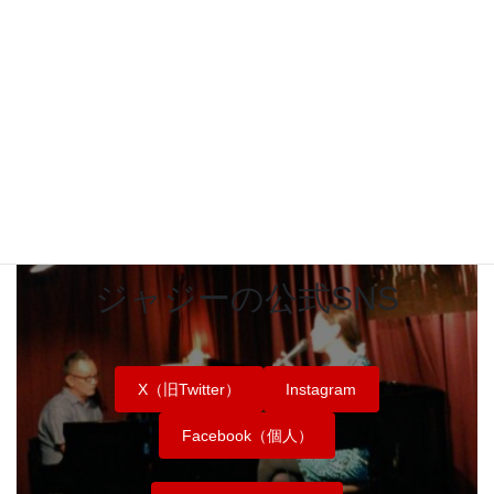
城間恒浩 JAZZ好きの
行政書士
ジャジーの公式SNS
X（旧Twitter）
Instagram
Facebook（個人）