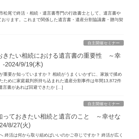
覇市松尾で終活・相続・遺言書専門の行政書士として、遺言書や
ております。これまで関係した遺言書・遺産分割協議書・贈与契
自主開催セミナー
おきたい相続における遺言書の重要性 ～幸
24/9/19(木)
が重要か知っていますか？ 相続がうまくいかずに、家族で揉め
ために家庭裁判所持ち込まれた遺産分割事件は年間13,872件
遺言書があれば回避できたか […]
自主開催セミナー
知っておきたい相続と遺言のこと ～幸せな
/8/27(火)
へ 終活は何から取り組めばいいのかご存じですか？ 終活が広く