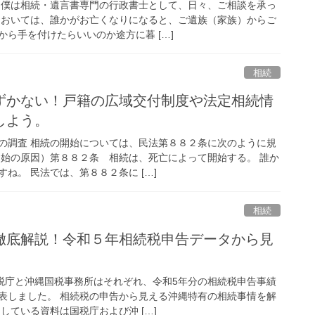
 僕は相続・遺言書専門の行政書士として、日々、ご相談を承っ
においては、誰かがお亡くなりになると、ご遺族（家族）からご
ら手を付けたらいいのか途方に暮 […]
相続
ずかない！戸籍の広域交付制度や法定相続情
しよう。
の調査 相続の開始については、民法第８８２条に次のように規
開始の原因）第８８２条 相続は、死亡によって開始する。 誰か
ね。 民法では、第８８２条に […]
相続
徹底解説！令和５年相続税申告データから見
国税庁と沖縄国税事務所はそれぞれ、令和5年分の相続税申告事績
表しました。 相続税の申告から見える沖縄特有の相続事情を解
している資料は国税庁および沖 […]