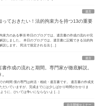
遺言
知っておきたい！法的拘束力を持つ13の重要
拘束力のある事項 昨日のブログでは、遺言書の作成の流れや完
解説しました。 本日のブログでは、遺言書に記載できる法的拘
説します。 民法で規定される法 […]
遺言
言書作成の流れと期間。専門家が徹底解説。
き。
での時間 僕の専門は終活・相続・遺言書です。 遺言書の作成支
ただいていますが、完成までには少しばかり時間がかかりま
ように、ひいては争いにならないよ […]
自主開催セミナー