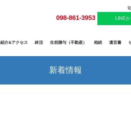
電
098-861-3953
LINE
己紹介&アクセス
終活
生前贈与（不動産）
相続
遺言書
新着情報