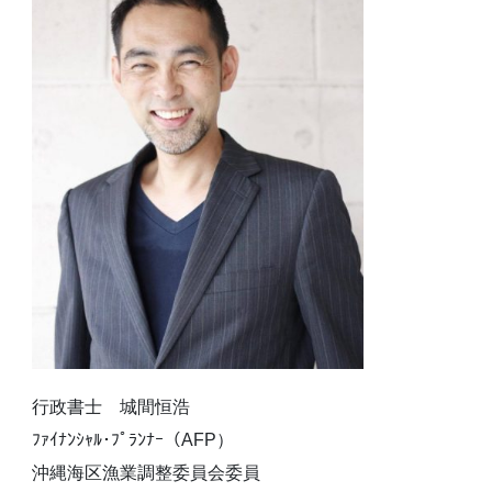
行政書士 城間恒浩
ﾌｧｲﾅﾝｼｬﾙ･ﾌﾟﾗﾝﾅｰ（AFP）
沖縄海区漁業調整委員会委員