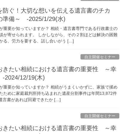
を防ぐ！大切な想いを伝える遺言書のチカ
～ -2025/1/29(水)
が重要か知っていますか？ 相続・遺言書専門である行政書士の
談が寄せられます。 しかしながら、その２割ほどは解決の困難
る、労力を要する、話し合いがう […]
自主開催セミナー
おきたい相続における遺言書の重要性 ～幸
24/12/19(木)
が重要か知っていますか？ 相続がうまくいかずに、家族で揉め
ために家庭裁判所持ち込まれた遺産分割事件は年間13,872件
遺言書があれば回避できたか […]
自主開催セミナー
おきたい相続における遺言書の重要性 ～幸