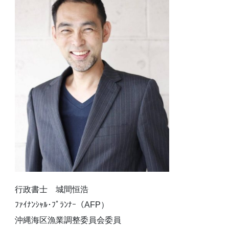
行政書士 城間恒浩
ﾌｧｲﾅﾝｼｬﾙ･ﾌﾟﾗﾝﾅｰ（AFP）
沖縄海区漁業調整委員会委員