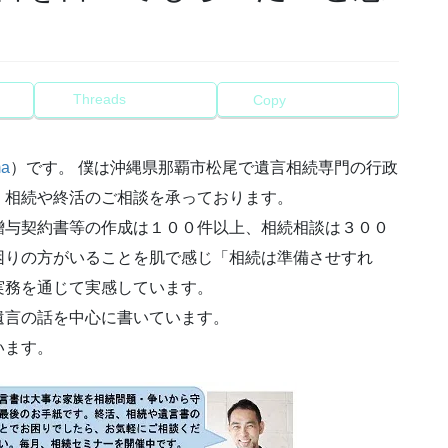
Threads
Copy
ma
）です。 僕は沖縄県那覇市松尾で遺言相続専門の行政
、相続や終活のご相談を承っております。
贈与契約書等の作成は１００件以上、相続相談は３００
困りの方がいることを肌で感じ「相続は準備させすれ
実務を通じて実感しています。
遺言の話を中心に書いています。
います。