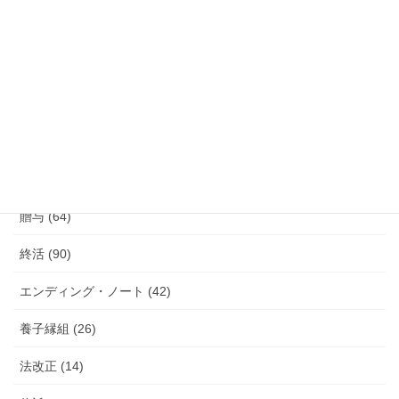
行政書士 (589)
相談事例 (17)
相続 (784)
遺言 (775)
遺産分割協議 (109)
贈与 (64)
終活 (90)
エンディング・ノート (42)
養子縁組 (26)
法改正 (14)