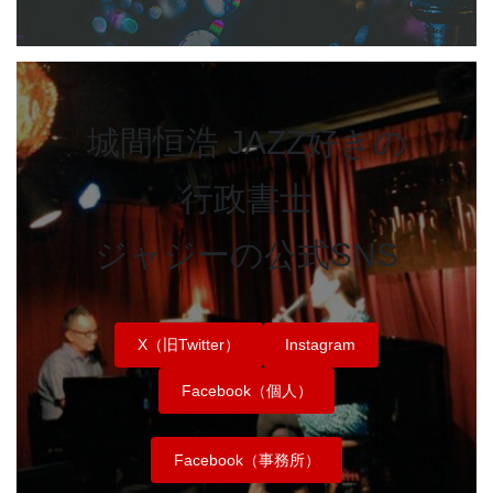
城間恒浩 JAZZ好きの
行政書士
ジャジーの公式SNS
X（旧Twitter）
Instagram
Facebook（個人）
Facebook（事務所）