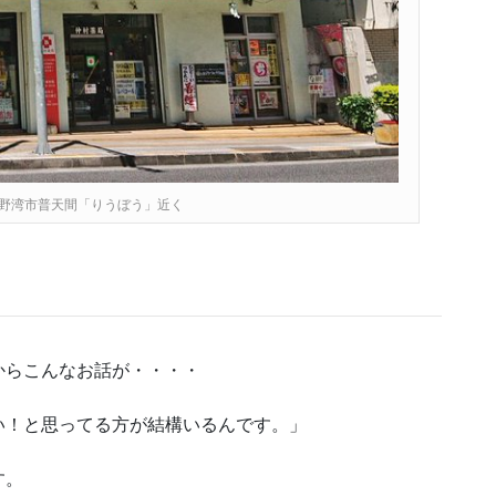
野湾市普天間「りうぼう」近く
・
からこんなお話が・・・・
い！と思ってる方が結構いるんです。」
す。