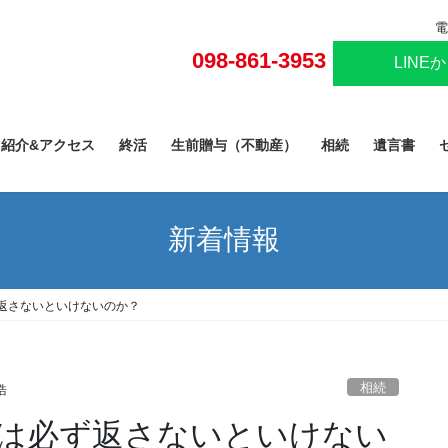
電
098-861-3953
LINE
己紹介&アクセス
終活
生前贈与（不動産）
相続
遺言書
新着情報
返さないといけないのか？
相続
浩
は必ず返さないといけない