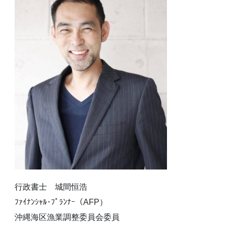
行政書士 城間恒浩
ﾌｧｲﾅﾝｼｬﾙ･ﾌﾟﾗﾝﾅｰ（AFP）
沖縄海区漁業調整委員会委員