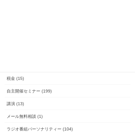
養子縁組 (26)
法改正 (14)
信託 (4)
許認可 (1)
契約書 (9)
法人設立 (4)
税金 (15)
自主開催セミナー (199)
講演 (13)
メール無料相談 (1)
ラジオ番組パーソナリティー (104)