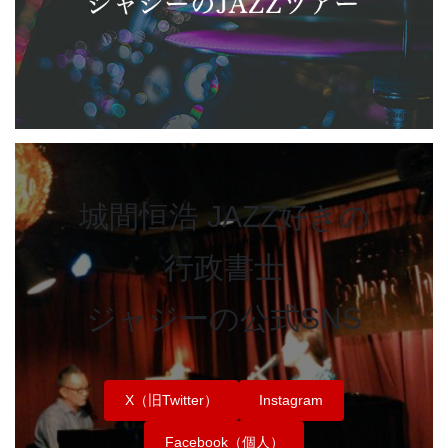
城間恒浩 JAZZ好きの
行政書士
ジャジーの公式SNS
X（旧Twitter）
Instagram
Facebook（個人）