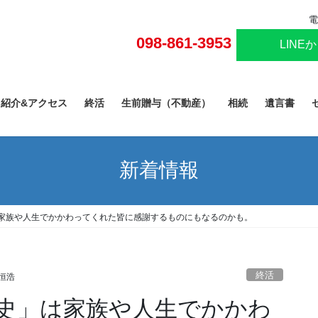
電
098-861-3953
LINE
己紹介&アクセス
終活
生前贈与（不動産）
相続
遺言書
新着情報
家族や人生でかかわってくれた皆に感謝するものにもなるのかも。
終活
恒浩
史」は家族や人生でかかわ