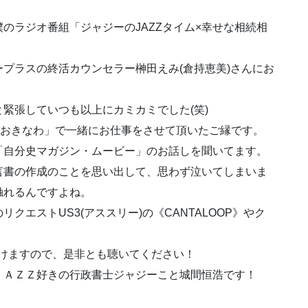
のラジオ番組「ジャジーのJAZZタイム×幸せな相続相
プラスの終活カウンセラー榊田えみ(倉持恵美)さんにお
緊張していつも以上にカミカミでした(笑)
8おきなわ」で一緒にお仕事をさせて頂いたご縁です。
「自分史マガジン・ムービー」のお話しを聞いてます。
言書の作成のことを思い出して、思わず泣いてしまいま
触れるんですよね。
エストUS3(アススリー)の《CANTALOOP》やク
けますので、是非とも聴いてください！
ＪＡＺＺ好きの行政書士ジャジーこと城間恒浩です！