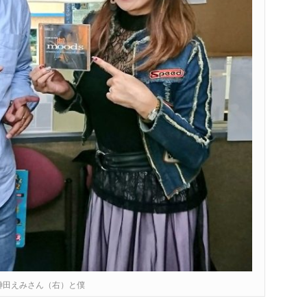
榊田えみさん（右）と僕