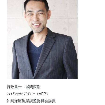
行政書士 城間恒浩
ﾌｧｲﾅﾝｼｬﾙ･ﾌﾟﾗﾝﾅｰ（AFP）
沖縄海区漁業調整委員会委員