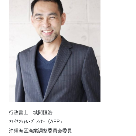
行政書士 城間恒浩
ﾌｧｲﾅﾝｼｬﾙ･ﾌﾟﾗﾝﾅｰ（AFP）
沖縄海区漁業調整委員会委員