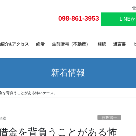
電
098-861-3953
LINE
己紹介&アクセス
終活
生前贈与（不動産）
相続
遺言書
新着情報
金を背負うことがある怖いケース。
行政書士
恒浩
借金を背負うことがある怖