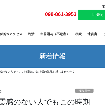
電
098-861-3953
LINE
己紹介&アクセス
終活
生前贈与（不動産）
相続
遺言書
新着情報
感のない人でもこの時期はご先祖様の気配を感じませんか？
行政書士
浩
霊感のない人でもこの時期