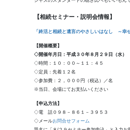
ジャズのスタンダードの聴き比べもいいもん
【相続セミナー・説明会情報】
「終活と相続と遺言のやさしいはなし
～幸
【開催概要】
◇開催年月日：平成３０年８月２９日（水）
◇時間：１０：００～１１：４５
◇定員：先着１２名
◇参加費：２，０００円（税込）／名
※当日、会場にてお支払いください
【申込方法】
◇電 話０９８－８６１－３９５３
◇メール
お問合せフォーム
題名に「８/２９セミナー参加申込」と入力お