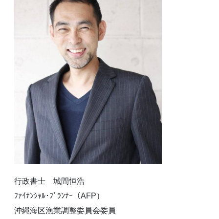
行政書士 城間恒浩
ﾌｧｲﾅﾝｼｬﾙ･ﾌﾟﾗﾝﾅｰ（AFP）
沖縄海区漁業調整委員会委員