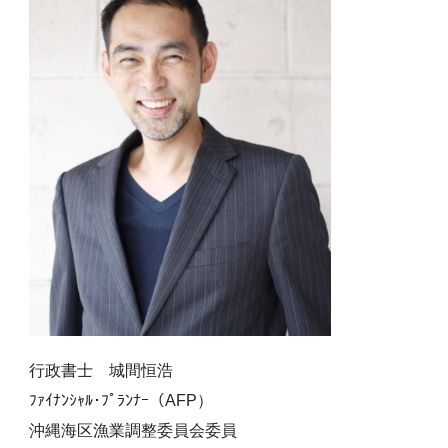
行政書士 城間恒浩
ﾌｧｲﾅﾝｼｬﾙ･ﾌﾟﾗﾝﾅｰ（AFP）
沖縄海区漁業調整委員会委員