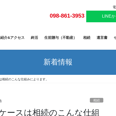
電
098-861-3953
LINE
己紹介&アクセス
終活
生前贈与（不動産）
相続
遺言書
新着情報
は相続のこんな仕組みによります。
相続
浩
ケースは相続のこんな仕組