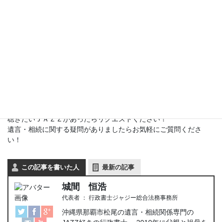
【ラジオ番組パーソナリティ】
「ジャジーのＪＡＺＺタイム×幸せな相続相談」
ＦＭレキオ（ＦＭ80.6ＭＨｚ）
毎月第１および第３水曜日 ２１：００から２１：５０
ご家庭のラジオなら那覇市で聴けます。
スマホのアプリ（
ダウンロードはこちら
）があれば、日本いや世
界中で聴けます。
僕がラジオパーソナリティをしている理由は
こちら
。
大好きなＪＡＺＺや遺言・相続のことを中心におしゃべりしてま
す＾＾
聴きたいＪＡＺＺがあったらリクエストください！
遺言・相続に関する疑問がありましたらお気軽にご質問くださ
い！
この記事を書いた人
最新の記事
城間 恒浩
代表者
：
行政書士ジャジー総合法務事務所
沖縄県那覇市松尾の遺言・相続関係専門の