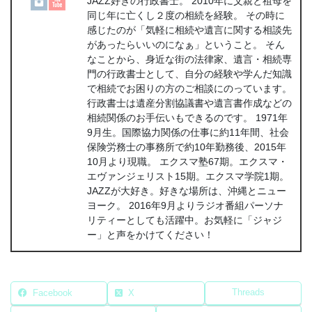
JAZZ好きの行政書士。 2010年に父親と祖母を
同じ年に亡くし２度の相続を経験。 その時に
感じたのが「気軽に相続や遺言に関する相談先
があったらいいのになぁ」ということ。 そん
なことから、身近な街の法律家、遺言・相続専
門の行政書士として、自分の経験や学んだ知識
で相続でお困りの方のご相談にのっています。
行政書士は遺産分割協議書や遺言書作成などの
相続関係のお手伝いもできるのです。 1971年
9月生。国際協力関係の仕事に約11年間、社会
保険労務士の事務所で約10年勤務後、2015年
10月より現職。 エクスマ塾67期。エクスマ・
エヴァンジェリスト15期。エクスマ学院1期。
JAZZが大好き。好きな場所は、沖縄とニュー
ヨーク。 2016年9月よりラジオ番組パーソナ
リティーとしても活躍中。お気軽に「ジャジ
ー」と声をかけてください！
Threads
Facebook
X