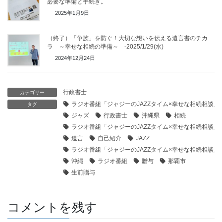
必要な準備と手続き。
2025年1月9日
（終了）「争族」を防ぐ！大切な想いを伝える遺言書のチカ
ラ ～幸せな相続の準備～ -2025/1/29(水)
2024年12月24日
行政書士
カテゴリー
ラジオ番組「ジャジーのJAZZタイム×幸せな相続相談」（F
タグ
ジャズ
行政書士
沖縄県
相続
ラジオ番組「ジャジーのJAZZタイム×幸せな相続相談」（F
遺言
自己紹介
JAZZ
ラジオ番組「ジャジーのJAZZタイム×幸せな相続相談」（
沖縄
ラジオ番組
贈与
那覇市
生前贈与
コメントを残す